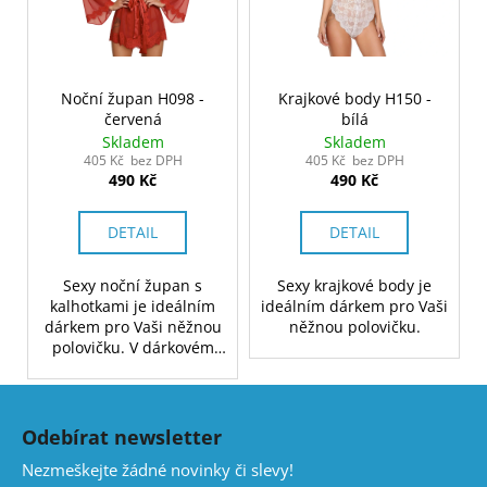
Noční župan H098 -
Krajkové body H150 -
červená
bílá
Skladem
Skladem
405 Kč bez DPH
405 Kč bez DPH
490 Kč
490 Kč
DETAIL
DETAIL
Sexy noční župan s
Sexy krajkové body je
kalhotkami je ideálním
ideálním dárkem pro Vaši
dárkem pro Vaši něžnou
něžnou polovičku.
polovičku. V dárkovém
balení.
Z
á
Odebírat newsletter
p
Nezmeškejte žádné novinky či slevy!
a