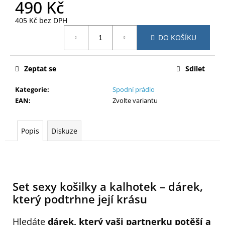
č
490 Kč
u
405 Kč bez DPH
j
Měrná
e
DO KOŠÍKU
cena:
m
e
Zeptat se
Sdílet
Kategorie
:
Spodní prádlo
EAN
:
Zvolte variantu
Popis
Diskuze
Set sexy košilky a kalhotek – dárek,
který podtrhne její krásu
Hledáte
dárek, který vaši partnerku potěší a