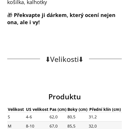
košilka, kalhotky
🎁
Překvapte ji dárkem, který ocení nejen
ona, ale i vy!
⬇️Velikosti⬇️
Produktu
Velikost
US velikost
Pas (cm)
Boky (cm)
Přední klín (cm)
S
4-6
62,0
80,5
31,2
M
8-10
67,0
85,5
32,0