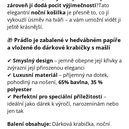
zároveň jí dodá pocit výjimečnosti
?
Tato
elegantní
noční košilka
je přesně to, co jí
vykouzlí úsměv na tváři – a vám umožní vidět ji
ještě krásnější.
🎁
Prádlo je zabalené v hedvábném papíře
a vložené do dárkové krabičky s mašlí
✔
Smyslný design
– jemně obepne její křivky a
zvýrazní její přirozenou eleganci
✔
Luxusní materiál
– příjemný na dotek,
pohodlný na nošení,
65% bavlna, 35 %
polyester
✔
Perfektní pro speciální příležitosti
–
ideální jako dárek k výročí, narozeninám nebo
jen tak
Balení obsahuje:
Dárková krabička, noční