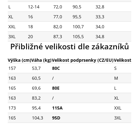
L
12-14
72,0
90,5
32,8
XL
16
77,0
95,5
33,3
XXL
18
82,0
100,7
34,0
3XL
20
87,3
105,5
34,8
Přibližné velikosti dle zákazníků
Výška (cm)
Váha (kg)
Velikost podprsenky (CZ/EU)
Velikost
157
53,7
80C
S
163
60,5
/
M
165
69,6
80E
L
163
83,2
/
XL
173
95,4
115A
XXL
165
104,3
95D
3XL