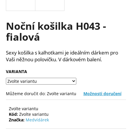
a
j
í
Noční košilka H043 -
t
fialová
?
Sexy košilka s kalhotkami je ideálním dárkem pro
Vaši něžnou polovičku.
V dárkovém balení.
HLEDAT
VARIANTA
D
Můžeme doručit do:
Zvolte variantu
Možnosti doručení
o
p
Zvolte variantu
o
Kód:
Zvolte variantu
r
Značka:
Medvídárek
u