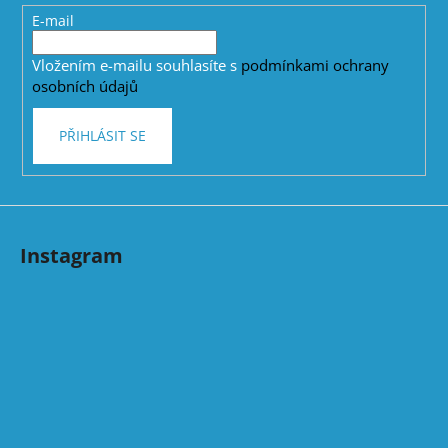
t
E-mail
í
Vložením e-mailu souhlasíte s
podmínkami ochrany
osobních údajů
PŘIHLÁSIT SE
Instagram