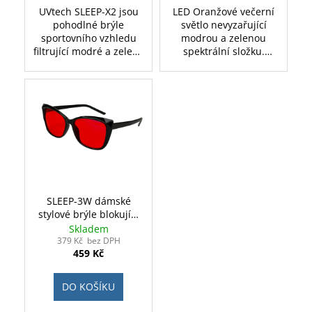
UVtech SLEEP-X2 jsou
LED Oranžové večerní
pohodlné brýle
světlo nevyzařující
sportovního vzhledu
modrou a zelenou
filtrující modré a zelené
spektrální složku.
světlo.
Vhodné jako doplněk
pro spánkovou hygienu.
Vhodné pro
biodynamické osvětlení
v domácnosti. Výkon 3W
(ekvivalent 30W klasické
žárovky). Patice E27
(šiřší průměr). Baleno v
dárkové krabičce.
SLEEP-3W dámské
stylové brýle blokující
modré světlo -
Skladem
červené
379 Kč bez DPH
459 Kč
DO KOŠÍKU