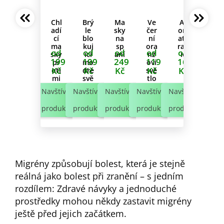
č
u
j
Chl
Brý
Ma
Ve
Ar
adí
le
sky
čer
om
e
cí
blo
na
ní
ate
m
ma
kuj
sp
ora
rap
od
od
od
od
od
sky
ící
aní
nž
ie
e
199
199
249
119
160
pr
mo
oví
Kč
Kč
Kč
Kč
Kč
oti
dré
svě
mi
svě
tlo
gré
tlo
Navštívit
Navštívit
Navštívit
Navštívit
Navštívit
ně
produkty
produkty
produkty
produkty
produkty
Migrény způsobují bolest, která je stejně
reálná jako bolest při zranění – s jedním
rozdílem: Zdravé návyky a jednoduché
prostředky mohou někdy zastavit migrény
ještě před jejich začátkem.