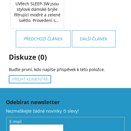
UVtech SLEEP-3W jsou
stylové dámské brýle
filtrující modré a zelené
světlo. Provedení s
červenými skly.
PŘEDCHOZÍ ČLÁNEK
DALŠÍ ČLÁNEK
Diskuze (0)
Buďte první, kdo napíše příspěvek k této položce.
PŘIDAT KOMENTÁŘ
Z
á
Odebírat newsletter
p
Nezmeškejte žádné novinky či slevy!
a
t
E-mail
í