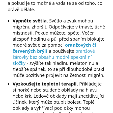
a pokud je to možné a vzdalte se od toho, co
právě děláte.
Vypněte světla.
Světlo a zvuk mohou
migrénu zhoršit. Odpočívejte v tmavé, tiché
místnosti. Pokud můžete, spěte. Večer
alespoň hodinu a půl před spaním blokujte
modré světlo za pomoci
oranžových či
červených brýlí
a používejte
oranžové
žárovky bez obsahu modré spektrální
složky
- zvýšíte tak hladinu melatoninu a
zlepšíte spánek, to se při dlouhodobé praxi
může pozitivně projevit na četnosti migrén.
Vyzkoušejte teplotní terapii.
Přikládejte
si horké nebo studené obklady na hlavu
nebo krk. Ledové obklady mají znecitlivující
účinek, který může otupit bolest. Teplé
obklady a vyhřívací podložky mohou