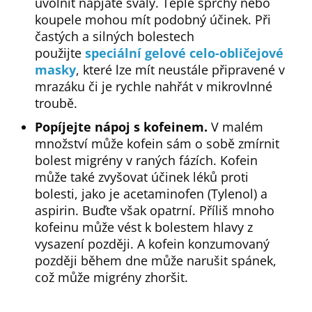
uvolnit napjaté svaly. Teplé sprchy nebo
koupele mohou mít podobný účinek. Při
častých a silných bolestech
použijte
speciální gelové celo-obličejové
masky
, které lze mít neustále připravené v
mrazáku či je rychle nahřát v mikrovlnné
troubě.
Popíjejte nápoj s kofeinem.
V malém
množství může kofein sám o sobě zmírnit
bolest migrény v raných fázích. Kofein
může také zvyšovat účinek léků proti
bolesti, jako je acetaminofen (Tylenol) a
aspirin. Buďte však opatrní. Příliš mnoho
kofeinu může vést k bolestem hlavy z
vysazení později. A kofein konzumovaný
později během dne může narušit spánek,
což může migrény zhoršit.