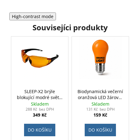
High-contrast mode
Souvisejíci produkty
SLEEP-X2 brýle
Biodynamická večerní
blokující modré světlo
oranžová LED žárovka
- oranžové
E27 3W
Skladem
Skladem
288 Kč bez DPH
131 Kč bez DPH
349 Kč
159 Kč
DO KOŠÍKU
DO KOŠÍKU