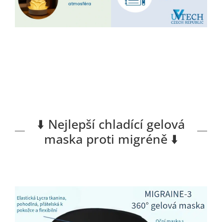
⬇️ Nejlepší chladící gelová
maska proti migréně ⬇️