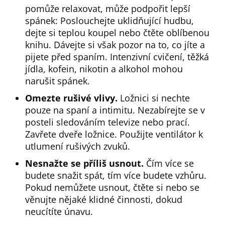
pomůže relaxovat, může podpořit lepší
spánek: Poslouchejte uklidňující hudbu,
dejte si teplou koupel nebo čtěte oblíbenou
knihu. Dávejte si však pozor na to, co jíte a
pijete před spaním. Intenzivní cvičení, těžká
jídla, kofein, nikotin a alkohol mohou
narušit spánek.
Omezte rušivé vlivy.
Ložnici si nechte
pouze na spaní a intimitu. Nezabírejte se v
posteli sledováním televize nebo prací.
Zavřete dveře ložnice. Použijte ventilátor k
utlumení rušivých zvuků.
Nesnažte se příliš usnout.
Čím více se
budete snažit spát, tím více budete vzhůru.
Pokud nemůžete usnout, čtěte si nebo se
věnujte nějaké klidné činnosti, dokud
neucítíte únavu.