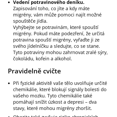
Vedení potravinového deníku.
Zapisování toho, co jíte a kdy máte
migrény, vám může pomoci najít možné
spouštěče jídla.
Vyhýbejte se potravinám, které spouští
migrény. Pokud máte podezření, že určitá
potravina spouští migrény, vyřaďte ji ze
svého jídelníčku a sledujte, co se stane.
Tyto potraviny mohou zahrnovat zralé sýry,
čokoládu, kofein a alkohol.
Pravidelně cvičte
Při fyzické aktivitě vaše tělo uvolňuje určité
chemikálie, které blokují signály bolesti do
vašeho mozku. Tyto chemikálie také
pomáhají snížit úzkost a depresi – dva
stavy, které mohou migrény zhoršit.
Obezita také zvyšuje riziko chronických