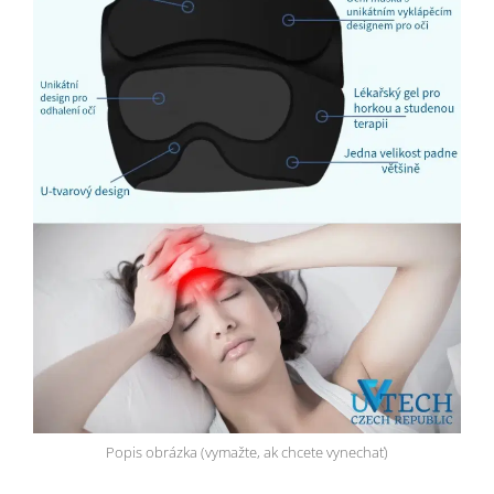
Popis obrázka (vymažte, ak chcete vynechať)