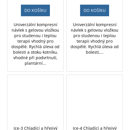
DO KOŠÍKU
DO KOŠÍKU
Univerzální kompresní
Univerzální kompresní
návlek s gelovou vložkou
návlek s gelovou vložkou
pro studenou i teplou
pro studenou i teplou
terapii vhodný pro
terapii vhodný pro
dospělé. Rychlá úleva od
dospělé. Rychlá úleva od
bolesti a otoku kotníku,
bolesti,...
vhodné při podvrtnutí,
plantární...
Ice-3 Chladící a hřejivý
Ice-4 Chladící a hřejivý