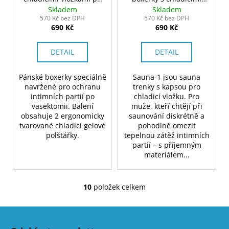
vasektomii
vložkami do sauny
Skladem
Skladem
570 Kč bez DPH
570 Kč bez DPH
690 Kč
690 Kč
DETAIL
DETAIL
Pánské boxerky speciálně
Sauna-1 jsou sauna
navržené pro ochranu
trenky s kapsou pro
intimních partií po
chladicí vložku. Pro
vasektomii. Balení
muže, kteří chtějí při
obsahuje 2 ergonomicky
saunování diskrétně a
tvarované chladící gelové
pohodlně omezit
polštářky.
tepelnou zátěž intimních
partií – s příjemným
materiálem...
10
položek celkem
O
v
Z
l
á
á