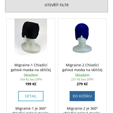
č
n
OTEVŘÍT FILTR
u
í
j
p
e
V
m
r
ý
e
o
p
d
i
u
s
k
p
t
r
ů
o
Migraine-1 Chladící
Migraine-2 Chladící
gelová maska na obličej
gelová maska na obličej
d
Skladem
Skladem
u
164 Kč bez DPH
231 Kč bez DPH
199 Kč
279 Kč
k
t
DETAIL
DO KOŠÍKU
ů
Migraine-1 je 360°
Migraine-2 je 360°