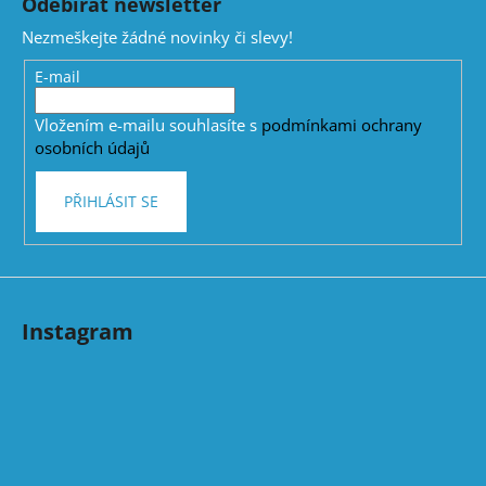
Odebírat newsletter
d
p
a
Nezmeškejte žádné novinky či slevy!
a
c
t
E-mail
í
í
p
Vložením e-mailu souhlasíte s
podmínkami ochrany
r
osobních údajů
v
k
PŘIHLÁSIT SE
y
v
ý
p
i
s
Instagram
u