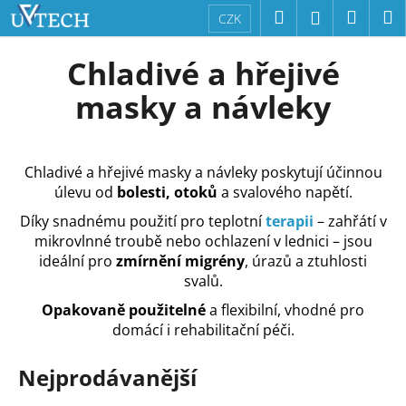
K
Přejít
Hledat
Náku
M
Přihlášení
CZK
na
o
obsah
Zpět
Zpět
košík
š
Chladivé a hřejivé
í
C
masky a návleky
k
o
p
o
Chladivé a hřejivé masky a návleky poskytují účinnou
t
úlevu od
bolesti, otoků
a svalového napětí.
ř
Díky snadnému použití pro teplotní
terapii
– zahřátí v
e
mikrovlnné troubě nebo ochlazení v lednici – jsou
b
ideální pro
zmírnění migrény
, úrazů a ztuhlosti
svalů.
u
j
Opakovaně použitelné
a flexibilní, vhodné pro
domácí i rehabilitační péči.
e
t
Nejprodávanější
e
n