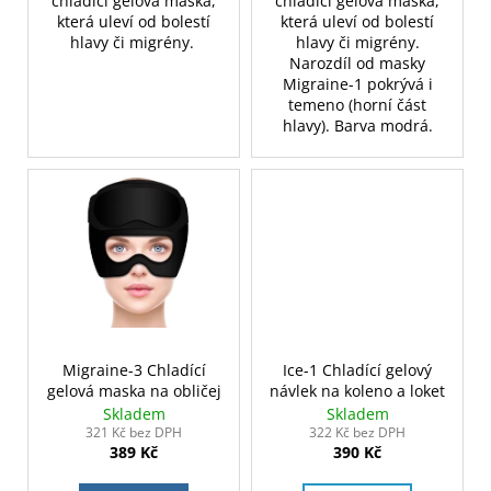
chladící gelová maska,
chladící gelová maska,
která uleví od bolestí
která uleví od bolestí
hlavy či migrény.
hlavy či migrény.
Narozdíl od masky
Migraine-1 pokrývá i
temeno (horní část
hlavy). Barva modrá.
Migraine-3 Chladící
Ice-1 Chladící gelový
gelová maska na obličej
návlek na koleno a loket
Skladem
Skladem
321 Kč bez DPH
322 Kč bez DPH
389 Kč
390 Kč