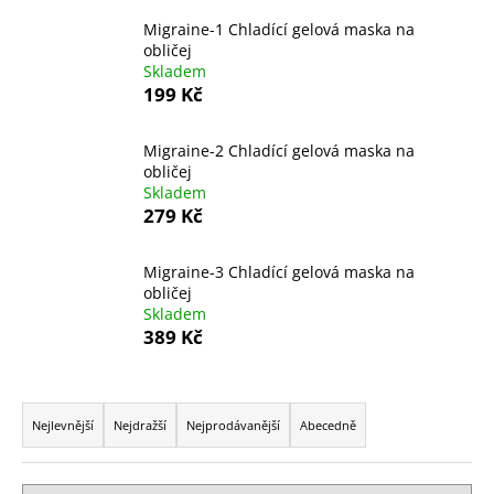
a
Migraine-1 Chladící gelová maska na
j
obličej
Skladem
í
199 Kč
t
?
Migraine-2 Chladící gelová maska na
obličej
Skladem
279 Kč
HLEDAT
Migraine-3 Chladící gelová maska na
obličej
Skladem
389 Kč
D
o
Ř
p
o
a
Nejlevnější
Nejdražší
Nejprodávanější
Abecedně
r
z
u
e