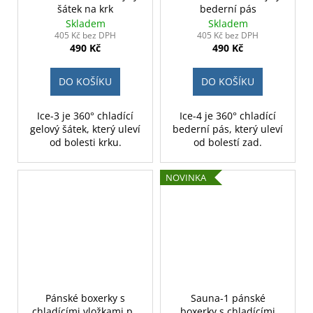
šátek na krk
bederní pás
Skladem
Skladem
405 Kč bez DPH
405 Kč bez DPH
490 Kč
490 Kč
DO KOŠÍKU
DO KOŠÍKU
Ice-3 je 360° chladící
Ice-4 je 360° chladící
gelový šátek, který uleví
bederní pás, který uleví
od bolesti krku.
od bolestí zad.
NOVINKA
Pánské boxerky s
Sauna-1 pánské
chladícími vložkami po
boxerky s chladícími