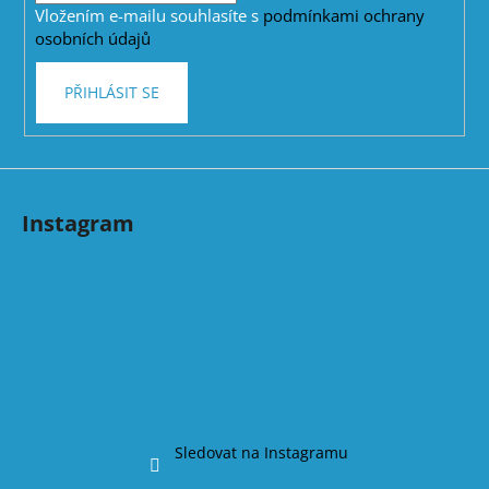
v
Vložením e-mailu souhlasíte s
podmínkami ochrany
k
osobních údajů
y
v
PŘIHLÁSIT SE
ý
p
i
s
u
Instagram
Sledovat na Instagramu