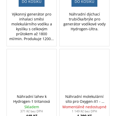
DO KOŠÍKU
DO KOŠÍKU
Výkonný generátor pro
Náhradní dýchací
inhalaci směsi
trubička/brýle pro
molekulárního vodíku a
generátor vodíkové vody
kyslíku s celkovým
Hydrogen-Ultra.
průtokem až 1800
ml/min. Produkuje 1200...
Náhradní lahev k
Náhradní molekulární
Hydrogen-1 tritanová
síto pro Oxygen-X1 - 2
ks
Skladem
Momentálně nedostupné
371 Kč bez DPH
1 149 Kč bez DPH
449 Kč
1 390 Kč