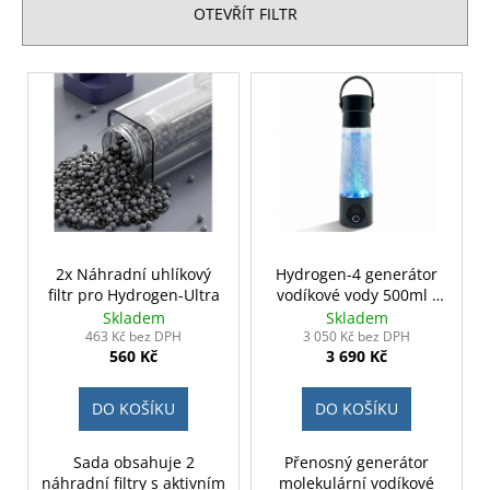
č
n
OTEVŘÍT FILTR
u
í
j
p
e
V
r
m
ý
o
e
p
d
i
u
s
k
p
t
r
ů
o
2x Náhradní uhlíkový
Hydrogen-4 generátor
filtr pro Hydrogen-Ultra
vodíkové vody 500ml -
d
černý
Skladem
Skladem
u
463 Kč bez DPH
3 050 Kč bez DPH
560 Kč
3 690 Kč
k
t
DO KOŠÍKU
DO KOŠÍKU
ů
Sada obsahuje 2
Přenosný generátor
náhradní filtry s aktivním
molekulární vodíkové