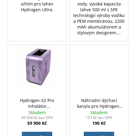
uhlím pro lahev
vody, vysoká kapacita
Hydrogen-Ultra.
lahve 500 ml s SPE
technologií výroby vodíku
a PEM membránou, 2200
mAh akumulátorem a
stylovým designem....
Hydrogen-X2 Pro
Náhradní dýchací
inhalátor
kanyla pro Hydrogen-
molekulárního vodíku
Ultra
Skladem
Skladem
1800ml/min.
49 504 Kč bez DPH
157 Kč bez DPH
59 900 Kč
190 Kč