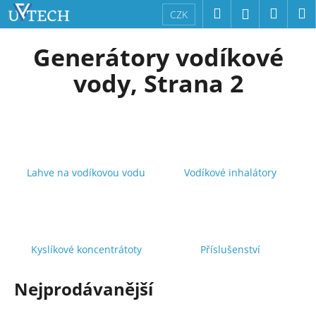
K
Přejít
Hledat
Náku
M
Přihlášení
CZK
na
o
obsah
Zpět
Zpět
košík
š
Generátory vodíkové
í
C
vody
, Strana 2
k
o
p
o
t
ř
Lahve na vodíkovou vodu
Vodíkové inhalátory
e
b
u
j
Kyslíkové koncentrátoty
Příslušenství
e
t
Nejprodávanější
e
n