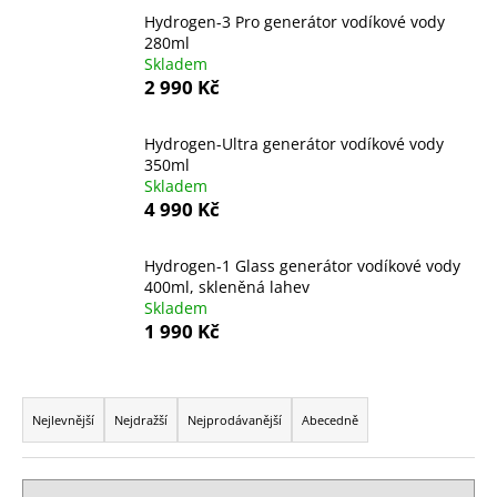
a
Hydrogen-3 Pro generátor vodíkové vody
280ml
j
Skladem
í
2 990 Kč
t
?
Hydrogen-Ultra generátor vodíkové vody
350ml
Skladem
4 990 Kč
HLEDAT
Hydrogen-1 Glass generátor vodíkové vody
400ml, skleněná lahev
Skladem
1 990 Kč
D
o
Ř
p
a
Nejlevnější
Nejdražší
Nejprodávanější
Abecedně
o
z
r
u
e