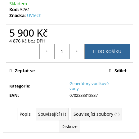
č
Skladem
u
Kód:
5761
j
Značka:
UVtech
e
m
5 900 Kč
e
4 876 Kč bez DPH
Měrná
DO KOŠÍKU
cena:
Zeptat se
Sdílet
Generátory vodíkové
Kategorie
:
vody
EAN
:
0702338313837
Popis
Související (1)
Související soubory (1)
Diskuze