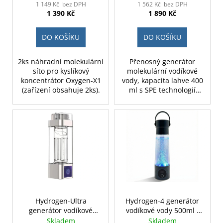
1 149 Kč bez DPH
1 562 Kč bez DPH
1 390 Kč
1 890 Kč
DO KOŠÍKU
DO KOŠÍKU
2ks náhradní molekulární
Přenosný generátor
síto pro kyslíkový
molekulární vodíkové
koncentrátor Oxygen-X1
vody, kapacita lahve 400
(zařízení obsahuje 2ks).
ml s SPE technologií
výroby vodíku a PEM
membránou, 3000 mAh
akumulátorem a stylovým
designem. Možnost
inhalace plynného
vodíku. Baleno v dárkové
krabici. Barva bílá. Verze
z borosilikátového skla.
Hydrogen-Ultra
Hydrogen-4 generátor
generátor vodíkové
vodíkové vody 500ml -
vody 350ml
černý
Skladem
Skladem