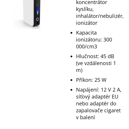
koncentrátor
kyslíku,
inhalátor/nebulizér,
ionizátor
Kapacita
ionizátoru: 300
000/cm3
Hlučnost: 45 dB
(ve vzdálenosti 1
m)
Příkon: 25 W
Napájení: 12 V 2 A,
síťový adaptér EU
nebo adaptér do
zapalovače cigaret
v balení