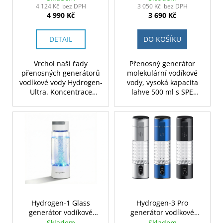
4 124 Kč bez DPH
3 050 Kč bez DPH
4 990 Kč
3 690 Kč
DETAIL
DO KOŠÍKU
Vrchol naší řady
Přenosný generátor
přenosných generátorů
molekulární vodíkové
vodíkové vody Hydrogen-
vody, vysoká kapacita
Ultra. Koncentrace
lahve 500 ml s SPE
vodíku až 6000 ppb, ORP
technologií výroby vodíku
až -600mV. Kapacita 350
a PEM membránou, 2200
ml, nejmodernější
mAh akumulátorem a
technologie SPE, špičková
stylovým designem.
membrána PEM DuPont
Baleno v dárkové krabici.
N117, 4000mAh
Barva černá.
akumulátor, uhlíkový filtr,
možnost inhalace vodíku.
K dispozici ve dvou
barvách. Baleno v
dárkové krabici.
Hydrogen-1 Glass
Hydrogen-3 Pro
generátor vodíkové
generátor vodíkové
vody 400ml, skleněná
vody 280ml
Skladem
Skladem