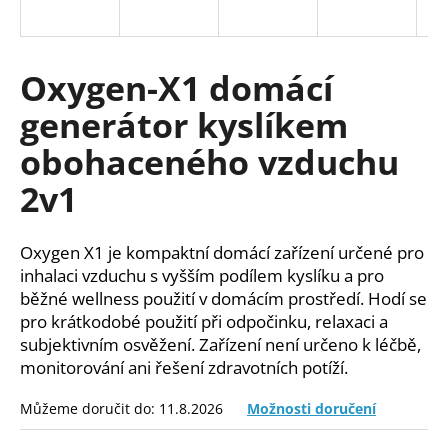
a
j
í
Oxygen-X1 domácí
t
generátor kyslíkem
?
obohaceného vzduchu
2v1
HLEDAT
Oxygen X1 je kompaktní domácí zařízení určené pro
inhalaci vzduchu s vyšším podílem kyslíku a pro
běžné wellness použití v domácím prostředí. Hodí se
D
pro krátkodobé použití při odpočinku, relaxaci a
o
subjektivním osvěžení. Zařízení není určeno k léčbě,
p
monitorování ani řešení zdravotních potíží.
o
r
Můžeme doručit do:
11.8.2026
Možnosti doručení
u