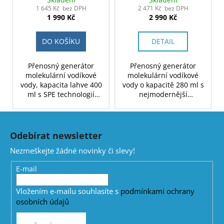
lahev
1 645 Kč bez DPH
2 471 Kč bez DPH
1 990 Kč
2 990 Kč
DO KOŠÍKU
DETAIL
Přenosný generátor
Přenosný generátor
molekulární vodíkové
molekulární vodíkové
vody, kapacita lahve 400
vody o kapacitě 280 ml s
ml s SPE technologií
nejmodernější
výroby vodíku a PEM
technologií SPE a
membránou, 3000 mAh
membránou PEM, 2200
Z
akumulátorem a stylovým
mAh akumulátorem a
á
designem. Možnost
stylovým designem. K
Odebírat newsletter
p
inhalace plynného
dispozici ve třech
Nezmeškejte žádné novinky či slevy!
vodíku. Baleno v dárkové
barvách. Baleno v
a
krabici. Barva bílá. Verze
dárkové krabici.
t
E-mail
z borosilikátového skla.
í
Vložením e-mailu souhlasíte s
podmínkami ochrany
osobních údajů