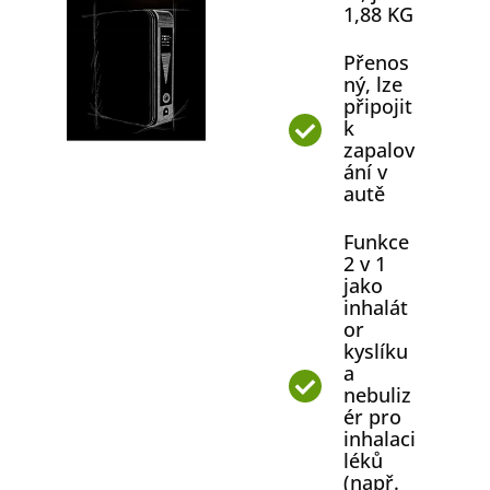
1,88 KG
Přenos
ný, lze
připojit
k
zapalov
ání v
autě
Funkce
2 v 1
jako
inhalát
or
kyslíku
a
nebuliz
ér pro
inhalaci
léků
(např.