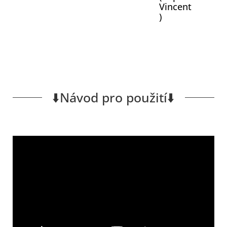
Vincent
)
⬇️Návod pro použití⬇️