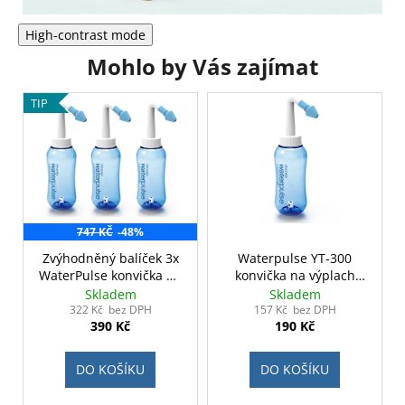
High-contrast mode
Mohlo by Vás zajímat
TIP
747 KČ
-48%
Zvýhodněný balíček 3x
Waterpulse YT-300
WaterPulse konvička na
konvička na výplach
výplach nosu
nosu
Skladem
Skladem
322 Kč bez DPH
157 Kč bez DPH
390 Kč
190 Kč
DO KOŠÍKU
DO KOŠÍKU