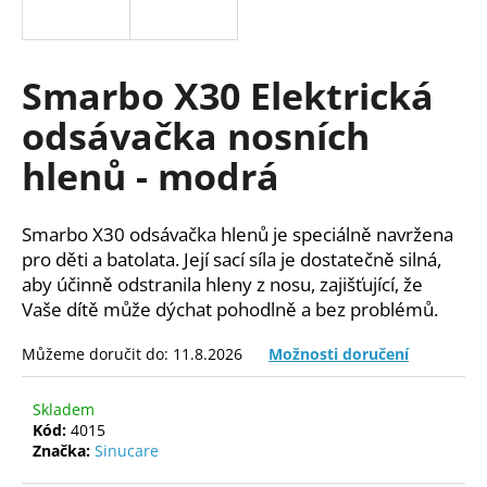
a
j
í
Smarbo X30 Elektrická
t
odsávačka nosních
?
hlenů - modrá
Smarbo X30 odsávačka hlenů je speciálně navržena
HLEDAT
pro děti a batolata. Její sací síla je dostatečně silná,
aby účinně odstranila hleny z nosu, zajišťující, že
Vaše dítě může dýchat pohodlně a bez problémů.
D
Můžeme doručit do:
11.8.2026
Možnosti doručení
o
p
Skladem
o
Kód:
4015
r
Značka:
Sinucare
u