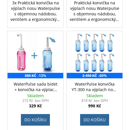
3x Praktická konvička na
Praktická konvička na
výplach nosu Waterpulse
výplach nosu Waterpulse
s objemnou nádobou,
s objemnou nádobou,
ventilem a ergonomickým
ventilem a ergonomickým
hrdlem. Vhodná pro
hrdlem. Vhodná pro
alergiky a při nachlazení,
alergiky a při nachlazení,
jak pro děti, tak dospělé.
jak pro děti, tak dospělé.
380 KČ
-13%
2 490 KČ
-60%
WaterPulse sada bidet
WaterPulse konvička
+ konvička na výplach
YT-300 na výplach nosu
nosu
10ks velkoobchodní
Skladem
Skladem
odběr
272 Kč bez DPH
818 Kč bez DPH
329 Kč
990 Kč
DO KOŠÍKU
DO KOŠÍKU