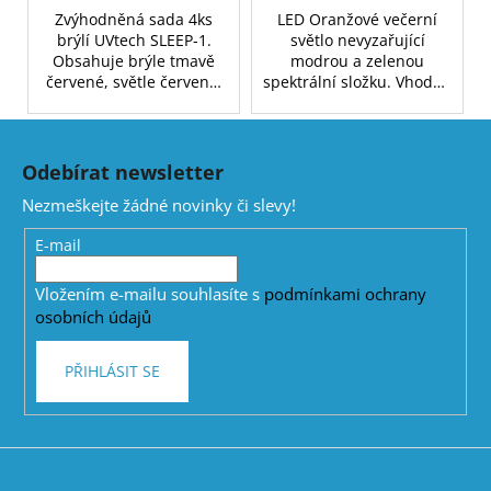
Zvýhodněná sada 4ks
LED Oranžové večerní
brýlí UVtech SLEEP-1.
světlo nevyzařující
Obsahuje brýle tmavě
modrou a zelenou
červené, světle červené,
spektrální složku. Vhodné
oranžové a žluté.
jako doplněk pro
spánkovou hygienu.
Z
Vhodné pro
á
biodynamické osvětlení v
Odebírat newsletter
p
domácnosti. Výkon 3W
Nezmeškejte žádné novinky či slevy!
(ekvivalent 30W klasické
a
žárovky). Patice E27 (šiřší
t
E-mail
průměr). Baleno v
í
dárkové krabičce.
Vložením e-mailu souhlasíte s
podmínkami ochrany
osobních údajů
PŘIHLÁSIT SE