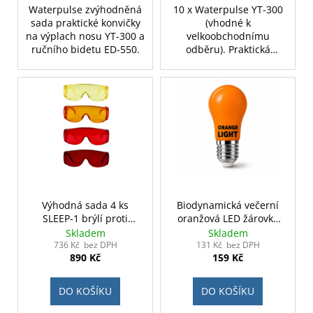
Waterpulse zvýhodněná
10 x Waterpulse YT-300
sada praktické konvičky
(vhodné k
na výplach nosu YT-300 a
velkoobchodnímu
ručního bidetu ED-550.
odběru). Praktická
konvička na výplach nosu
Waterpulse s objemnou
nádobou, ventilem a
ergonomickým hrdlem.
Vhodná pro alergiky a při
nachlazení, jak pro děti,
tak dospělé.
Výhodná sada 4 ks
Biodynamická večerní
SLEEP-1 brýlí proti
oranžová LED žárovka
modrému světlu
E27 3W
Skladem
Skladem
736 Kč bez DPH
131 Kč bez DPH
890 Kč
159 Kč
DO KOŠÍKU
DO KOŠÍKU