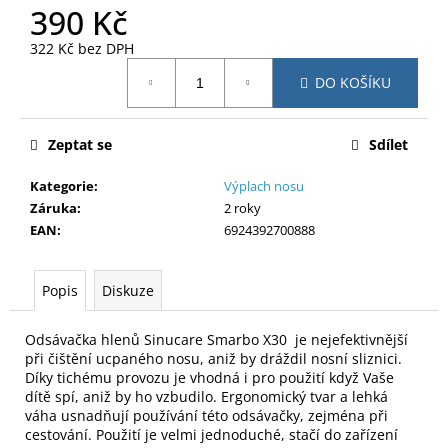
č
390 Kč
u
j
322 Kč bez DPH
e
Měrná
DO KOŠÍKU
cena:
m
e
Zeptat se
Sdílet
Kategorie
:
Výplach nosu
Záruka
:
2 roky
EAN
:
6924392700888
Popis
Diskuze
Odsávačka hlenů Sinucare Smarbo X30 je nejefektivnější
při čištění ucpaného nosu, aniž by dráždil nosní sliznici.
Díky tichému provozu je vhodná i pro použití když Vaše
dítě spí, aniž by ho vzbudilo. Ergonomický tvar a lehká
váha usnadňují používání této odsávačky, zejména při
cestování. Použití je velmi jednoduché, stačí do zařízení