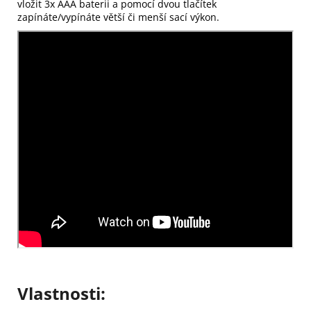
vložit 3x AAA baterii a pomocí dvou tlačítek
zapínáte/vypínáte větší či menší sací výkon.
Vlastnosti: