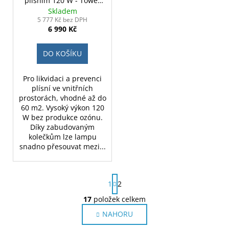
plísním 120 W - Tower
Pro
Skladem
5 777 Kč bez DPH
6 990 Kč
DO KOŠÍKU
Pro likvidaci a prevenci
plísní ve vnitřních
prostorách, vhodné až do
60 m2. Vysoký výkon 120
W bez produkce ozónu.
Díky zabudovaným
kolečkům lze lampu
snadno přesouvat mezi...
S
1
2
t
r
17
položek celkem
O
á
v
NAHORU
n
l
k