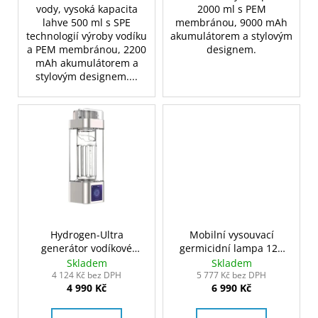
vody, vysoká kapacita
2000 ml s PEM
lahve 500 ml s SPE
membránou, 9000 mAh
technologií výroby vodíku
akumulátorem a stylovým
a PEM membránou, 2200
designem.
mAh akumulátorem a
stylovým designem....
Hydrogen-Ultra
Mobilní vysouvací
generátor vodíkové
germicidní lampa 120
vody 350ml
W - Tower Pro
Skladem
Skladem
4 124 Kč bez DPH
5 777 Kč bez DPH
4 990 Kč
6 990 Kč