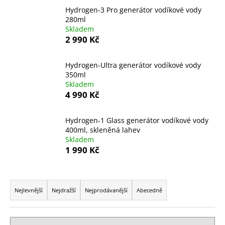
a
Hydrogen-3 Pro generátor vodíkové vody
280ml
j
Skladem
í
2 990 Kč
t
?
Hydrogen-Ultra generátor vodíkové vody
350ml
Skladem
4 990 Kč
HLEDAT
Hydrogen-1 Glass generátor vodíkové vody
400ml, skleněná lahev
Skladem
1 990 Kč
D
o
Ř
p
a
Nejlevnější
Nejdražší
Nejprodávanější
Abecedně
o
z
r
u
e