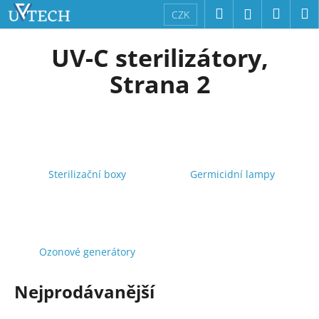
K
Přejít
Hledat
Náku
M
Přihlášení
CZK
na
o
obsah
Zpět
Zpět
košík
š
UV-C sterilizátory
,
í
C
Strana 2
k
o
p
o
t
ř
Sterilizační boxy
Germicidní lampy
e
b
u
j
Ozonové generátory
e
t
Nejprodávanější
e
n