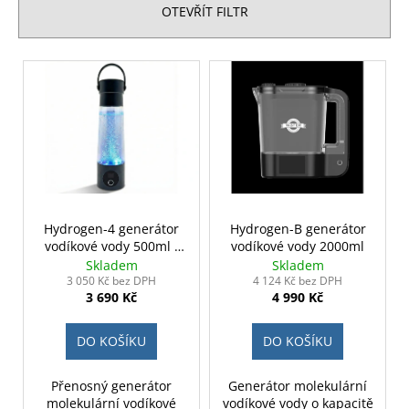
č
n
OTEVŘÍT FILTR
u
í
j
p
e
V
r
m
ý
o
e
p
d
i
u
s
k
p
t
r
ů
o
Hydrogen-4 generátor
Hydrogen-B generátor
vodíkové vody 500ml -
vodíkové vody 2000ml
d
černý
Skladem
Skladem
u
3 050 Kč bez DPH
4 124 Kč bez DPH
3 690 Kč
4 990 Kč
k
t
DO KOŠÍKU
DO KOŠÍKU
ů
Přenosný generátor
Generátor molekulární
molekulární vodíkové
vodíkové vody o kapacitě