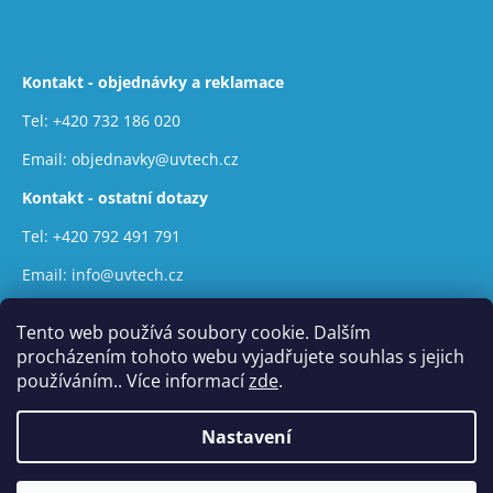
Kontakt - objednávky a reklamace
Tel:
+420 732 186 020
Email:
objednavky@uvtech.cz
Kontakt - ostatní dotazy
Tel:
+420 792 491 791
Email:
info@uvtech.cz
Tento web používá soubory cookie. Dalším
procházením tohoto webu vyjadřujete souhlas s jejich
používáním.. Více informací
zde
.
Vytvořil Shoptet
Nastavení
Copyright 2026
UVtech
. Všechna práva vyhrazena.