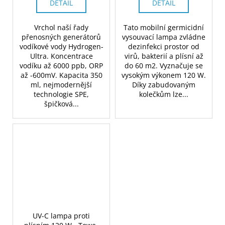
DETAIL
DETAIL
Vrchol naší řady
Tato mobilní germicidní
přenosných generátorů
vysouvací lampa zvládne
vodíkové vody Hydrogen-
dezinfekci prostor od
Ultra. Koncentrace
virů, bakterií a plísní až
vodíku až 6000 ppb, ORP
do 60 m2. Vyznačuje se
až -600mV. Kapacita 350
vysokým výkonem 120 W.
ml, nejmodernější
Díky zabudovaným
technologie SPE,
kolečkům lze...
špičková...
UV-C lampa proti