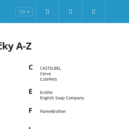
Hledat
Přihlášení
Nákupní
od
Obchodní podmínky
Kontakty
Reklamac
CZK
košík
čky A-Z
C
CASTELBEL
Cerva
CutePets
E
Ecolite
English Soap Company
F
FlameBrother