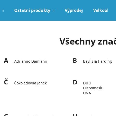
Ostatní produkty
Výprodej
Velkoobch
Co potřebujete najít?
Všechny zna
HLEDAT
A
B
Adrianno Damianii
Baylis & Harding
Doporučujeme
Č
D
Čokoládovna Janek
DIFÚ
Dispomask
DNA