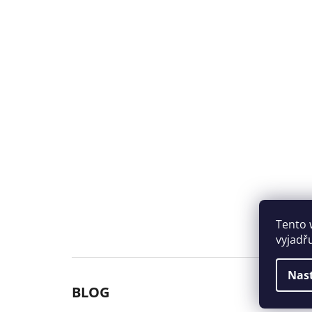
Tento 
vyjadř
Nas
BLOG