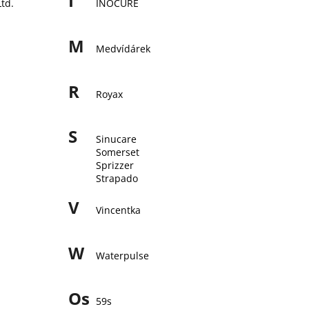
I
td.
INOCURE
M
Medvídárek
R
Royax
S
Sinucare
Somerset
Sprizzer
Strapado
V
Vincentka
W
Waterpulse
Os
59s