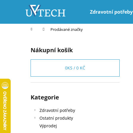
K
Přejít
na
o
Zdravotní potřeby
obsah
Zpět
Zpět
š
do
do
í
Domů
Prodávané značky
k
obchodu
obchodu
P
o
Nákupní košík
s
t
r
0
KS /
0 KČ
a
n
n
Přeskočit
Kategorie
kategorie
í
p
Zdravotní potřeby
a
Ostatní produkty
n
Výprodej
e