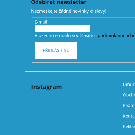
Odebírat newsletter
p
Nezmeškejte žádné novinky či slevy!
a
t
E-mail
í
Vložením e-mailu souhlasíte s
podmínkami ochr
PŘIHLÁSIT SE
Infor
Instagram
Obcho
Podmí
Konta
Rekla