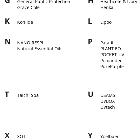
G
H
General Public Protection
Heathcote & Ivory L
Grace Cole
Henka
K
L
Konlida
Lipoo
N
P
NANO RESPI
Patafit
Natural Essential Oils
PLANT EO
POCKET-UV
Pomander
PurePurple
T
U
Taichi Spa
USAMS
UVBOX
UVtech
X
Y
XOT
Yoelbaer