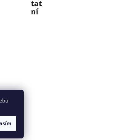
tat
ní
webu
asím