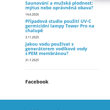
Saunování a mužská plodnost:
mýtus nebo oprávněná obava?
14.6.2026
Případová studie použití UV-C
germicidní lampy Tower Pro na
chalupě
3.11.2025
Jakou vodu používat s
generátorem vodíkové vody
s PEM membránou?
31.7.2025
Facebook
Z
á