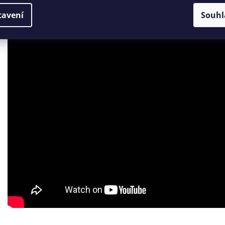
tavení
Souhl