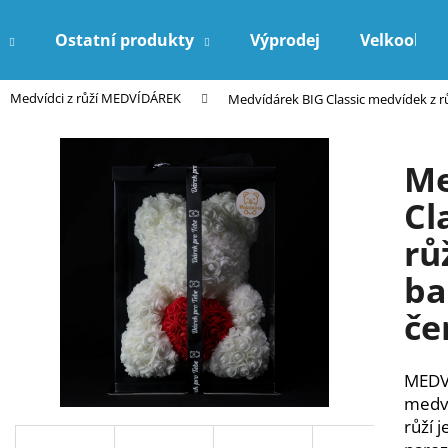
Ostatní produkty
Výprodej
Velkoobch
Medvídci z růží MEDVÍDÁREK
Medvídárek BIG Classic medvídek z r
Co potřebujete najít?
Me
HLEDAT
Cl
rů
Doporučujeme
ba
če
MEDVÍ
medví
růží 