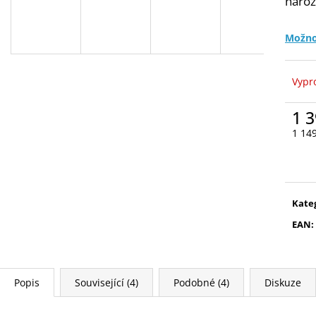
naroz
Možno
Vypr
1 3
1 14
Měr
cena
Kate
EAN
:
Popis
Související (4)
Podobné (4)
Diskuze