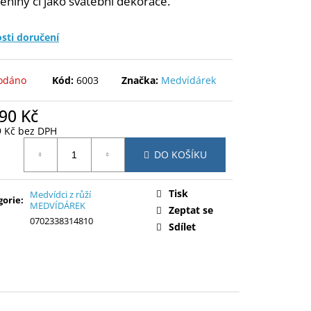
eniny či jako svatební dekorace.
sti doručení
odáno
Kód:
6003
Značka:
Medvídárek
90 Kč
9 Kč bez DPH
ná
DO KOŠÍKU
:
Tisk
Medvídci z růží
gorie
:
MEDVÍDÁREK
Zeptat se
0702338314810
Sdílet