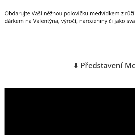
Obdarujte Vaši něžnou polovičku medvídkem z růží
dárkem na Valentýna, výročí, narozeniny či jako sv
⬇️ Představení Me