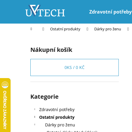
K
Přejít
na
o
Zdravotní potřeby
obsah
Zpět
Zpět
š
do
do
í
Domů
Ostatní produkty
Dárky pro ženu
k
obchodu
obchodu
P
o
Nákupní košík
s
t
r
0
KS /
0 KČ
a
n
n
Přeskočit
Kategorie
kategorie
í
p
Zdravotní potřeby
a
Ostatní produkty
n
Dárky pro ženu
e