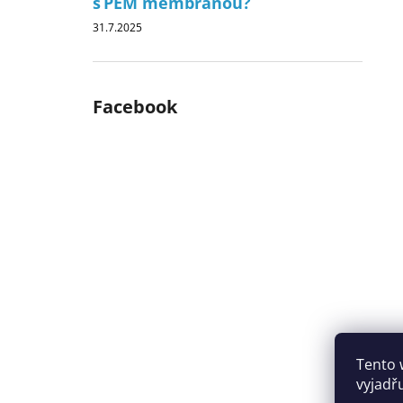
s PEM membránou?
31.7.2025
Facebook
Tento 
vyjadř