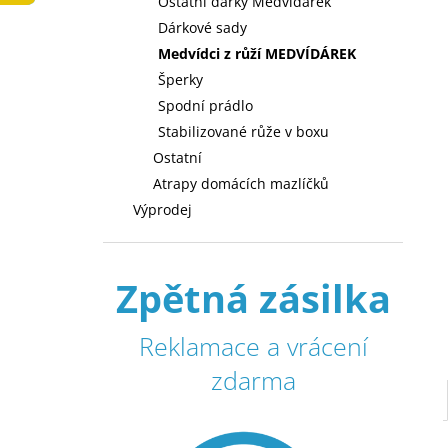
Ostatní dárky Medvídárek
l
Dárkové sady
Medvídci z růží MEDVÍDÁREK
Šperky
Spodní prádlo
Stabilizované růže v boxu
Ostatní
Atrapy domácích mazlíčků
Výprodej
Zpětná zásilka
Reklamace a vrácení
zdarma