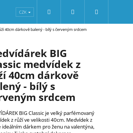
Hledat
Přihlášení
Nákupní
od
Obchodní podmínky
Kontakty
Reklamac
CZK
ůží 40cm dárkově balený - bílý s červeným srdcem
košík
dvídárek BIG
assic medvídek z
ží 40cm dárkově
lený - bílý s
rveným srdcem
DÁREK BIG Classic je velký parfémovaný
dek z růží ve velikosti 40cm. Medvídek z
je ideálním dárkem pro ženu na valentýna,