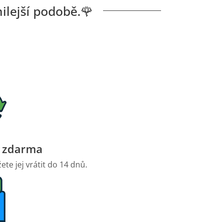
ilejší podobě.🌹
í zdarma
te jej vrátit do 14 dnů.