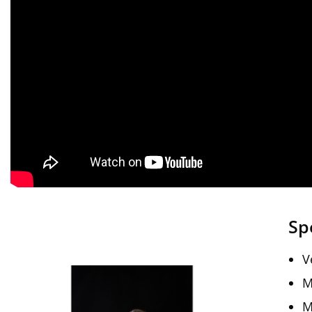
Sp
V
M
M