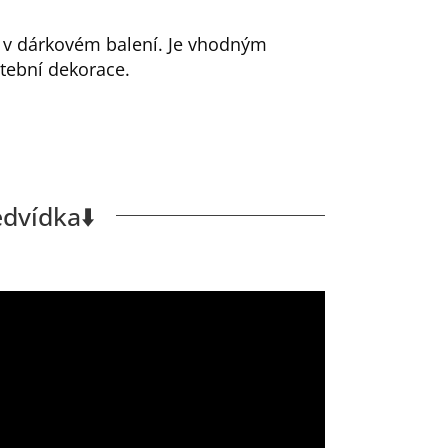
 v dárkovém balení. Je vhodným
atební dekorace.
dvídka⬇️