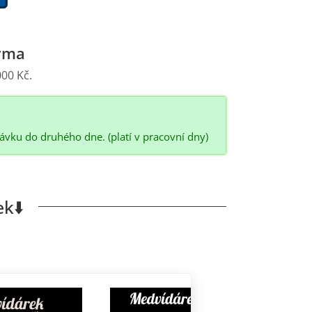
rma
00 Kč.
vku do druhého dne. (platí v pracovní dny)
k⬇️