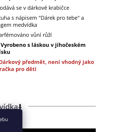
odává se v dárkové krabičce
tuha s nápisem "Dárek pro tebe" a
ogem medvídka
arfémováno vůní růží
️ Vyrobeno s láskou v jihočeském
ísku
Dárkový předmět, není vhodný jako
račka pro děti
vídka⬇️
webu