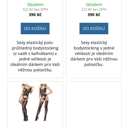
d
č
Skladem
Skladem
u
u
322 Kč bez DPH
322 Kč bez DPH
j
390 Kč
390 Kč
k
e
t
m
DO KOŠÍKU
DO KOŠÍKU
ů
e
Sexy elastický polo-
Sexy elastický
průhledný bodystocking
bodystocking v jedné
(v sadě s kalhotkami) v
velikosti je ideálním
jedné velikosti je
dárkem pro Vaši něžnou
ideálním dárkem pro Vaši
polovičku.
něžnou polovičku.