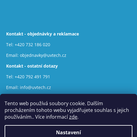
Kontakt - objednávky a reklamace
Tel:
+420 732 186 020
Email:
objednavky@uvtech.cz
Kontakt - ostatní dotazy
Tel:
+420 792 491 791
Email:
info@uvtech.cz
Tento web používá soubory cookie. Dalším
procházením tohoto webu vyjadřujete souhlas s jejich
používáním.. Více informací
zde
.
Vytvořil Shoptet
Nastavení