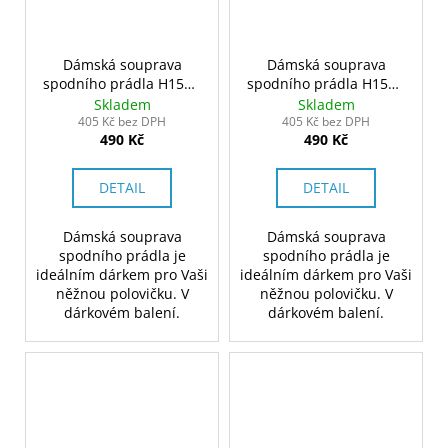
Dámská souprava
Dámská souprava
spodního prádla H159 -
spodního prádla H159 -
černá
červená
Skladem
Skladem
405 Kč bez DPH
405 Kč bez DPH
490 Kč
490 Kč
DETAIL
DETAIL
Dámská souprava
Dámská souprava
spodního prádla je
spodního prádla je
ideálním dárkem pro Vaši
ideálním dárkem pro Vaši
něžnou polovičku. V
něžnou polovičku. V
dárkovém balení.
dárkovém balení.