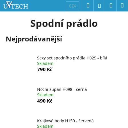
K
Přejít
Hledat
Náku
M
Přihlášení
CZK
na
o
obsah
Zpět
Zpět
košík
š
Spodní prádlo
í
C
k
Nejprodávanější
o
p
o
Sexy set spodního prádla H025 - bílá
t
Skladem
ř
790 Kč
e
b
u
Noční župan H098 - černá
Skladem
j
490 Kč
e
t
e
Krajkové body H150 - červená
n
Skladem