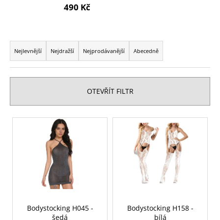
490 Kč
a
j
í
Ř
t
a
Nejlevnější
Nejdražší
Nejprodávanější
Abecedně
?
z
e
n
OTEVŘÍT FILTR
í
p
HLEDAT
V
r
ý
o
p
d
D
i
u
o
s
p
k
p
o
t
r
r
ů
o
Bodystocking H045 -
Bodystocking H158 -
u
šedá
bílá