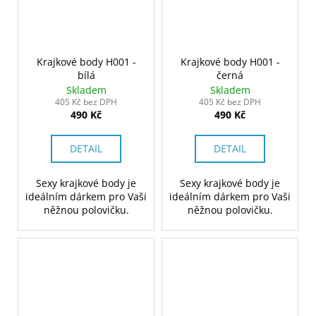
Krajkové body H001 -
Krajkové body H001 -
bílá
černá
Skladem
Skladem
405 Kč bez DPH
405 Kč bez DPH
490 Kč
490 Kč
DETAIL
DETAIL
Sexy krajkové body je
Sexy krajkové body je
ideálním dárkem pro Vaši
ideálním dárkem pro Vaši
něžnou polovičku.
něžnou polovičku.