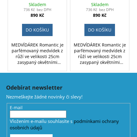
dárkově balený - růžový
dárkově balený - rudý
Skladem
Skladem
zasypaný bílými lístky
zasypaný tmavě
736 Kč bez DPH
736 Kč bez DPH
890 Kč
890 Kč
červenými lístky
DO KOŠÍKU
DO KOŠÍKU
MEDVÍDÁREK Romantic je
MEDVÍDÁREK Romantic je
parfémovaný medvídek z
parfémovaný medvídek z
růží ve velikosti 25cm
růží ve velikosti 25cm
zasypaný okvětními
zasypaný okvětními
lístky. Je dostupný ve
lístky. Je dostupný ve
třech barvách, tmavě
třech barvách, tmavě
Z
červená, růžová a bílá.
červená, růžová a bílá.
á
Medvídek z růží
Medvídek z růží
Odebírat newsletter
p
Romantic je ideálním
Romantic je ideálním
Nezmeškejte žádné novinky či slevy!
dárkem pro ženu na
dárkem pro ženu na
a
valentýna, narozeniny či
valentýna, narozeniny či
t
E-mail
jako svatební dekorace.
jako svatební dekorace.
í
Vložením e-mailu souhlasíte s
podmínkami ochrany
osobních údajů