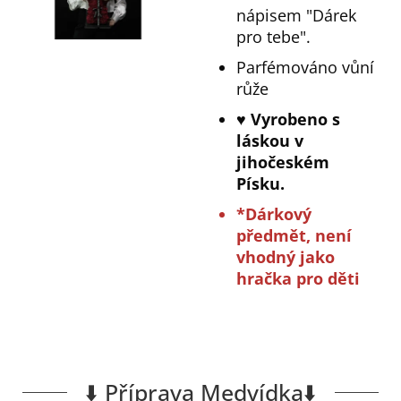
nápisem "Dárek
pro tebe".
Parfémováno vůní
růže
♥️ Vyrobeno s
láskou v
jihočeském
Písku.
*Dárkový
předmět, není
vhodný jako
hračka pro děti
⬇️ Příprava Medvídka⬇️