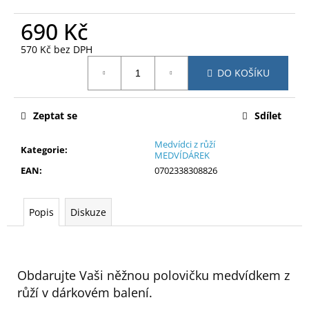
č
u
690 Kč
j
e
570 Kč bez DPH
m
Měrná
DO KOŠÍKU
cena:
e
Zeptat se
Sdílet
Medvídci z růží
Kategorie
:
MEDVÍDÁREK
EAN
:
0702338308826
Popis
Diskuze
Obdarujte Vaši něžnou polovičku medvídkem z
růží v dárkovém balení.