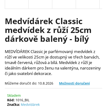
a
j
í
Medvídárek Classic
t
medvídek z růží 25cm
?
dárkově balený - bílý
MEDVÍDÁREK Classic je parfémovaný medvídek z
HLEDAT
růží ve velikosti 25cm je dostupný ve třech barvách,
tmavě červená, růžová a bílá. Medvídek z růží je
ideálním dárkem pro ženu na valentýna, narozeniny
či jako svatební dekorace.
D
o
Můžeme doručit do:
10.8.2026
Možnosti doručení
p
o
Skladem
r
Kód:
1016_BIL
u
Značka:
Medvídárek