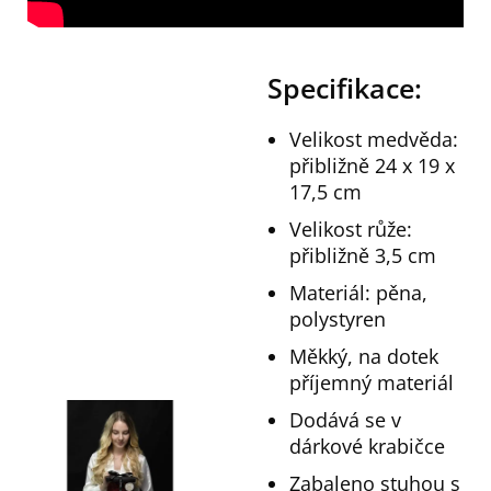
Specifikace:
Velikost medvěda:
přibližně 24 x 19 x
17,5 cm
Velikost růže:
přibližně 3,5 cm
Materiál: pěna,
polystyren
Měkký, na dotek
příjemný materiál
Dodává se v
dárkové krabičce
Zabaleno stuhou s