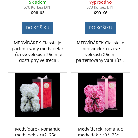
dárkově balený - růžový
dárkově balený - světle
Skladem
Vyprodáno
červený
570 Kč bez DPH
570 Kč bez DPH
690 Kč
690 Kč
DO KOŠÍKU
DO KOŠÍKU
MEDVÍDÁREK Classic je
MEDVÍDÁREK Classic je
parfémovaný medvídek z
medvídek z růží ve
růží ve velikosti 25cm je
velikosti 25cm,
dostupný ve třech
parfémovaný vůní růže.
barvách, tmavě červená,
Medvídek z růží je
růžová a bílá. Medvídek z
ideálním dárkem pro
růží je ideálním dárkem
ženu na valentýna,
pro ženu na valentýna,
narozeniny či jako
narozeniny či jako
svatební dekorace.
svatební dekorace.
Medvídárek Romantic
Medvídárek Romantic
medvídek z růží 25cm
medvídek z růží 25cm