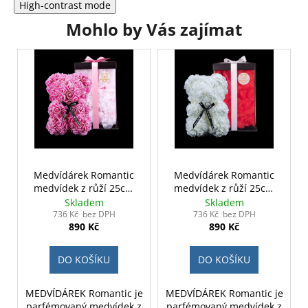
High-contrast mode
Mohlo by Vás zajímat
Medvídárek Romantic
Medvídárek Romantic
medvídek z růží 25cm
medvídek z růží 25cm
dárkově balený - růžový
dárkově balený - bílý
Skladem
Skladem
zasypaný bílými lístky
zasypaný červenými
736 Kč bez DPH
736 Kč bez DPH
890 Kč
890 Kč
lístky
DO KOŠÍKU
DO KOŠÍKU
MEDVÍDÁREK Romantic je
MEDVÍDÁREK Romantic je
parfémovaný medvídek z
parfémovaný medvídek z