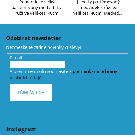
Romantic je velký
je velký parfémovaný
parfémovaný medvídek z
medvídek z růží ve
růží ve velikosti 40cm
velikosti 40cm. Medvídek
zasypaný bílými
z růží je ideálním dárkem
okvětními lístky.
pro ženu na valentýna,
Z
Medvídek z růží je
narozeniny či jako
á
ideálním dárkem pro
svatební dekorace.
Odebírat newsletter
p
ženu na valentýna,
Nezmeškejte žádné novinky či slevy!
narozeniny či jako
a
svatební dekorace.
t
E-mail
í
Vložením e-mailu souhlasíte s
podmínkami ochrany
osobních údajů
PŘIHLÁSIT SE
Instagram