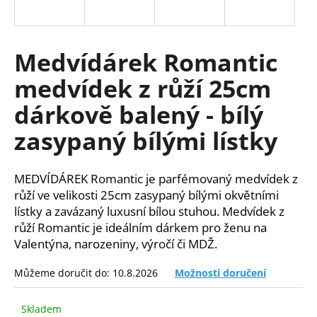
a
j
í
Medvídárek Romantic
t
medvídek z růží 25cm
?
dárkově balený - bílý
zasypaný bílými lístky
HLEDAT
MEDVÍDÁREK Romantic je parfémovaný medvídek z
růží ve velikosti 25cm zasypaný bílými okvětními
lístky a zavázaný luxusní bílou stuhou. Medvídek z
D
růží Romantic je ideálním dárkem pro ženu na
o
Valentýna, narozeniny, výročí či MDŽ.
p
o
Můžeme doručit do:
10.8.2026
Možnosti doručení
r
u
Skladem