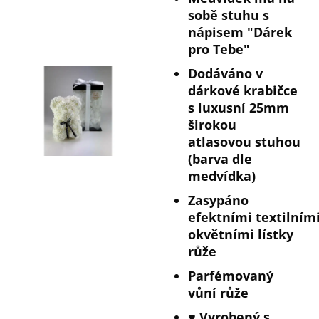
sobě stuhu s
nápisem "Dárek
pro Tebe"
Dodáváno v
dárkové krabičce
s luxusní 25mm
širokou
atlasovou stuhou
(barva dle
medvídka)
Zasypáno
efektními
textilním
okvětními lístky
růže
Parfémovaný
vůní růže
♥️ Vyrobený s