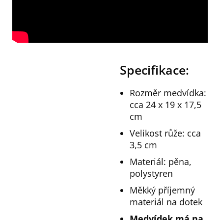
Specifikace:
Rozměr medvídka:
cca 24 x 19 x 17,5
cm
Velikost růže: cca
3,5 cm
Materiál: pěna,
polystyren
Měkký příjemný
materiál na dotek
Medvídek má na