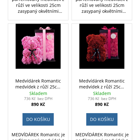
růží ve velikosti 25cm
růží ve velikosti 25cm
zasypaný okvětními
zasypaný okvětními
lístky. Je dostupný ve
lístky. Je dostupný ve
třech barvách, tmavě
třech barvách, tmavě
červená, růžová a bílá.
červená, růžová a bílá.
Medvídek z růží
Medvídek z růží
Romantic je ideálním
Romantic je ideálním
dárkem pro ženu na
dárkem pro ženu na
valentýna, narozeniny či
valentýna, narozeniny či
jako svatební dekorace.
jako svatební dekorace.
Medvídárek Romantic
Medvídárek Romantic
medvídek z růží 25cm
medvídek z růží 25cm
dárkově balený - růžový
dárkově balený - rudý
Skladem
Skladem
zasypaný růžovými
zasypaný tmavě
736 Kč bez DPH
736 Kč bez DPH
890 Kč
890 Kč
lístky
červenými lístky
DO KOŠÍKU
DO KOŠÍKU
MEDVÍDÁREK Romantic je
MEDVÍDÁREK Romantic je