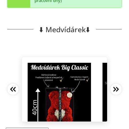
pracovní dny)
⬇️ Medvídárek⬇️