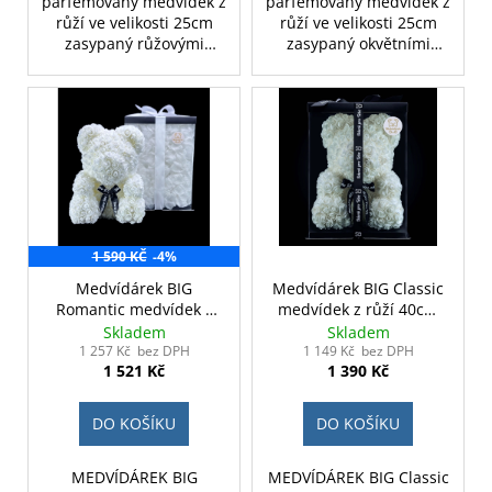
parfémovaný medvídek z
parfémovaný medvídek z
růží ve velikosti 25cm
růží ve velikosti 25cm
zasypaný růžovými
zasypaný okvětními
okvětními lístky a
lístky. Je dostupný ve
zavázaný luxusní růžovou
třech barvách, tmavě
stuhou. Medvídek z růží
červená, růžová a bílá.
Romantic je ideálním
Medvídek z růží
dárkem pro ženu na
Romantic je ideálním
Valentýna, narozeniny,
dárkem pro ženu na
výročí či MDŽ.
valentýna, narozeniny či
jako svatební dekorace.
1 590 KČ
-4%
Medvídárek BIG
Medvídárek BIG Classic
Romantic medvídek z
medvídek z růží 40cm
růží 40cm dárkově
dárkově balený - bílý
Skladem
Skladem
balený - bílý
1 257 Kč bez DPH
1 149 Kč bez DPH
1 521 Kč
1 390 Kč
DO KOŠÍKU
DO KOŠÍKU
MEDVÍDÁREK BIG
MEDVÍDÁREK BIG Classic