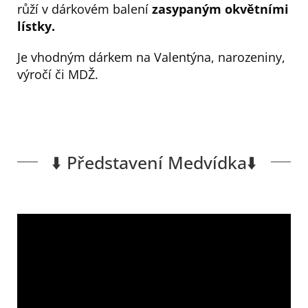
růží v dárkovém balení
zasypaným okvětními
lístky.
Je vhodným dárkem na Valentýna, narozeniny,
výročí či MDŽ.
⬇️ Představení Medvídka⬇️