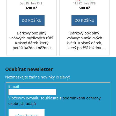
570 Kč bez DPH
413 Kč bez DPH
690 Kč
500 Kč
DO KOŠÍKU
DO KOŠÍKU
Dárkový box plný
Dárkový box plný
voňavých mýdlových růží.
voňavých mýdlových
Krásný dárek, který
květů. Krásný dárek,
potěší každou něžnou
který potěší každou
duši.
něžnou duši.
Z
á
Odebírat newsletter
p
Nezmeškejte žádné novinky či slevy!
a
t
E-mail
í
Vložením e-mailu souhlasíte s
podmínkami ochrany
osobních údajů