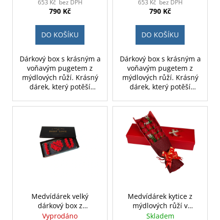
653 Kč bez DPH
653 Kč bez DPH
790 Kč
790 Kč
DO KOŠÍKU
DO KOŠÍKU
Dárkový box s krásným a
Dárkový box s krásným a
voňavým pugetem z
voňavým pugetem z
mýdlových růží. Krásný
mýdlových růží. Krásný
dárek, který potěší
dárek, který potěší
každou něžnou duši.
každou něžnou duši.
Medvídárek velký
Medvídárek kytice z
dárkový box z
mýdlových růží v
mýdlových růží červený
dárkovém boxu
Vyprodáno
Skladem