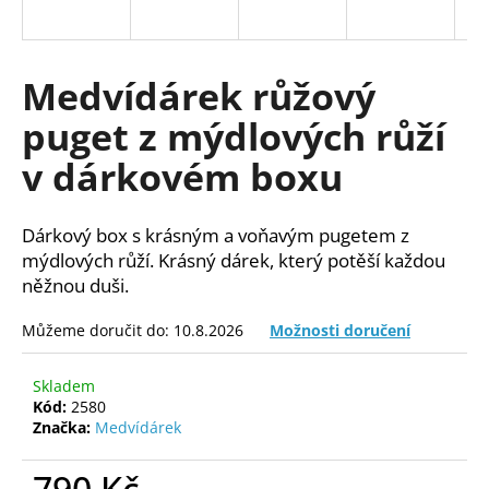
a
j
í
Medvídárek růžový
t
puget z mýdlových růží
?
v dárkovém boxu
Dárkový box s krásným a voňavým pugetem z
HLEDAT
mýdlových růží. Krásný dárek, který potěší každou
něžnou duši.
Můžeme doručit do:
10.8.2026
Možnosti doručení
D
o
Skladem
p
Kód:
2580
o
Značka:
Medvídárek
r
u
790 Kč