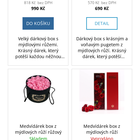
818 Kč bez DPH
570 Kč bez DPH
990 Kč
690 Kč
DO KOŠÍKU
DETAIL
Velký dárkový box s
Dárkový box s krásným a
mýdlovými růžemi.
voňavým pugetem z
Krásný dárek, který
mýdlových růží. Krásný
potěší každou něžnou
dárek, který potěší
duši.
každou něžnou duši.
Medvídárek box z
Medvídárek box z
mýdlových růží růžový
mýdlových růží
Skladem
Vyprodáno