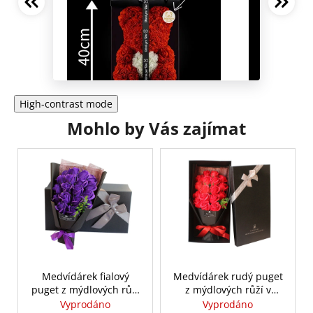
High-contrast mode
Mohlo by Vás zajímat
Medvídárek fialový
Medvídárek rudý puget
puget z mýdlových růží
z mýdlových růží v
v dárkovém boxu
dárkovém boxu
Vyprodáno
Vyprodáno