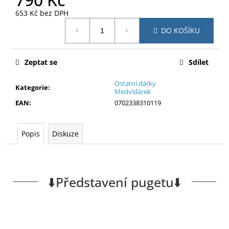
č
u
653 Kč bez DPH
Měrná
j
DO KOŠÍKU
cena:
e
m
e
Zeptat se
Sdílet
Ostatní dárky
Kategorie
:
Medvídárek
EAN
:
0702338310119
Popis
Diskuze
⬇️Představení pugetu⬇️