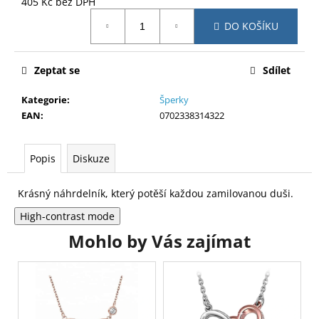
č
405 Kč bez DPH
Měrná
u
DO KOŠÍKU
cena:
j
e
m
Zeptat se
Sdílet
e
Kategorie
:
Šperky
EAN
:
0702338314322
Popis
Diskuze
Krásný náhrdelník, který potěší každou zamilovanou duši.
High-contrast mode
Mohlo by Vás zajímat