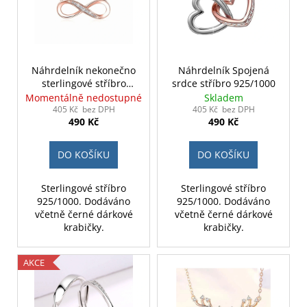
Náhrdelník nekonečno
Náhrdelník Spojená
sterlingové stříbro
srdce stříbro 925/1000
925/1000 růžově zlatý
Momentálně nedostupné
Skladem
405 Kč bez DPH
405 Kč bez DPH
490 Kč
490 Kč
DO KOŠÍKU
DO KOŠÍKU
Sterlingové stříbro
Sterlingové stříbro
925/1000. Dodáváno
925/1000. Dodáváno
včetně černé dárkové
včetně černé dárkové
krabičky.
krabičky.
AKCE