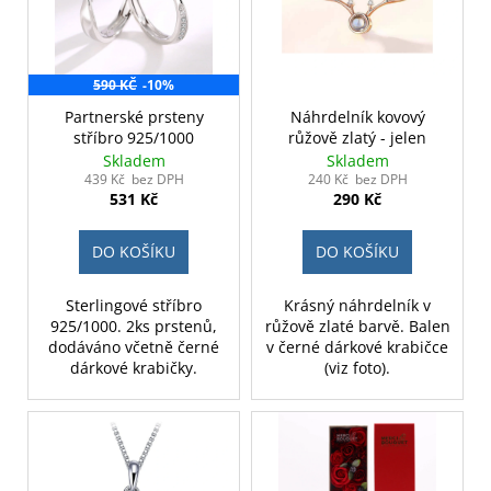
590 KČ
-10%
Partnerské prsteny
Náhrdelník kovový
stříbro 925/1000
růžově zlatý - jelen
Skladem
Skladem
439 Kč bez DPH
240 Kč bez DPH
531 Kč
290 Kč
DO KOŠÍKU
DO KOŠÍKU
Sterlingové stříbro
Krásný náhrdelník v
925/1000. 2ks prstenů,
růžově zlaté barvě. Balen
dodáváno včetně černé
v černé dárkové krabičce
dárkové krabičky.
(viz foto).