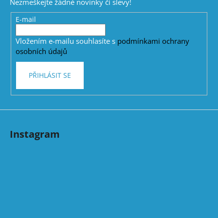
Nezmeškejte žádné novinky či slevy!
a
t
E-mail
í
Vložením e-mailu souhlasíte s
podmínkami ochrany
osobních údajů
PŘIHLÁSIT SE
Instagram