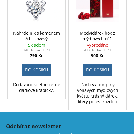
Náhrdelník s kamenem
Medvídárek box z
A1 - kovový
mýdlových růží
Skladem
Vyprodáno
240 Kč bez DPH
413 Kč bez DPH
290 Kč
500 Kč
DO KOŠÍKU
DO KOŠÍKU
Dodáváno včetně černé
Dárkový box plný
dárkové krabičky.
voňavých mýdlových
květů. Krásný dárek,
který potěší každou
něžnou duši.
Z
á
Odebírat newsletter
p