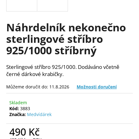
a
j
í
Náhrdelník nekonečno
t
sterlingové stříbro
?
925/1000 stříbrný
Sterlingové stříbro 925/1000. Dodáváno včetně
HLEDAT
černé dárkové krabičky.
Můžeme doručit do:
11.8.2026
Možnosti doručení
D
Skladem
o
Kód:
3883
p
Značka:
Medvídárek
o
r
490 Kč
u